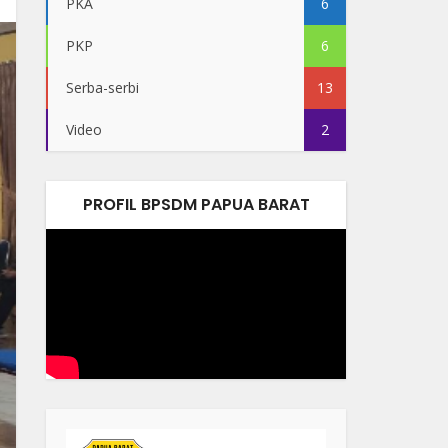
PKA
6
PKP
6
Serba-serbi
13
Video
2
PROFIL BPSDM PAPUA BARAT