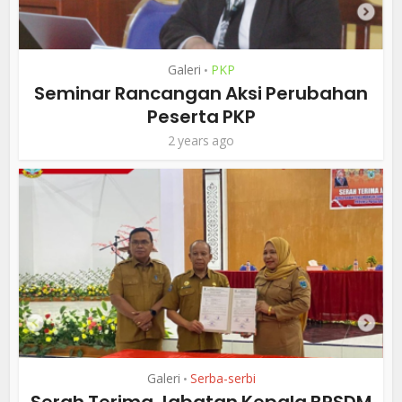
Galeri
PKP
•
Seminar Rancangan Aksi Perubahan
Peserta PKP
2 years ago
Galeri
Serba-serbi
•