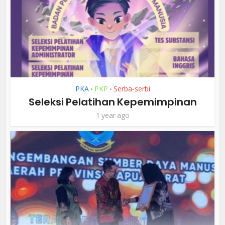
PKA
PKP
Serba-serbi
•
•
Seleksi Pelatihan Kepemimpinan
1 year ago