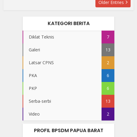
Older Entries
KATEGORI BERITA
Diklat Teknis
7
Galeri
13
Latsar CPNS
2
PKA
6
PKP
6
Serba-serbi
13
Video
2
PROFIL BPSDM PAPUA BARAT